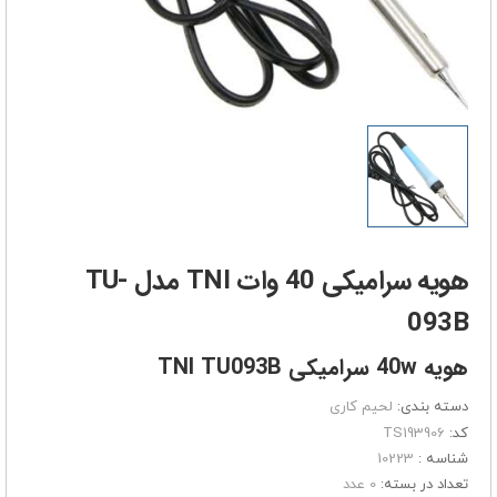
هویه سرامیکی 40 وات TNI مدل TU-
093B
هویه 40w سرامیکی TNI TU093B
دسته بندی:
لحیم کاری
کد:
TS193906
شناسه :
10223
تعداد در بسته:
0 عدد