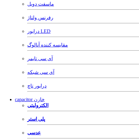
ماسفت دوبل
رفرنس ولتاژ
درایور LED
مقایسه کننده آنالوگ
آی سی تایمر
آی سی شبکه
درایور تاچ
capacitor خازن
الکترولیتی
پلی استر
عدسی