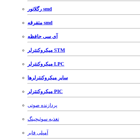
رگلاتور smd
متفرقه smd
آی سی حافظه
میکروکنترلر STM
میکروکنترلر LPC
سایر میکروکنترلرها
میکروکنترلر PIC
پردازنده صوتی
تغذیه سوئیچینگ
آمپلی فایر