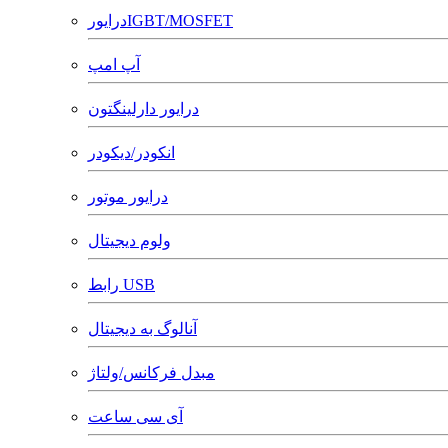
درایورIGBT/MOSFET
آپ امپ
درایور دارلینگتون
انکودر/دیکودر
درایور موتور
ولوم دیجیتال
رابط USB
آنالوگ به دیجیتال
مبدل فرکانس/ولتاژ
آی سی ساعت