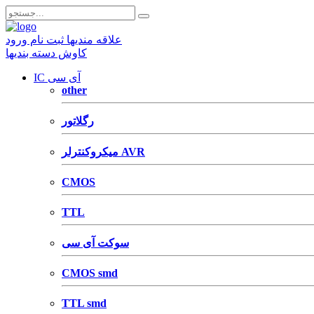
علاقه مندیها
ثبت نام
ورود
کاوش دسته بندیها
IC آی سی
other
رگلاتور
میکروکنترلر AVR
CMOS
TTL
سوکت آی سی
CMOS smd
TTL smd