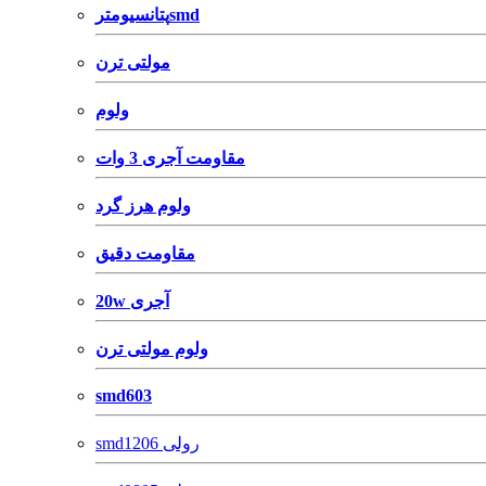
پتانسیومترsmd
مولتی ترن
ولوم
مقاومت آجری 3 وات
ولوم هرز گرد
مقاومت دقیق
20w آجری
ولوم مولتی ترن
smd603
smd1206 رولی