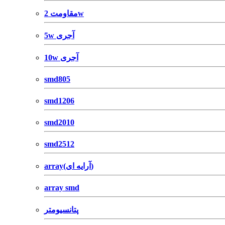
مقاومت 2w
5w آجری
10w آجری
smd805
smd1206
smd2010
smd2512
array(آرایه ای)
array smd
پتانسیومتر