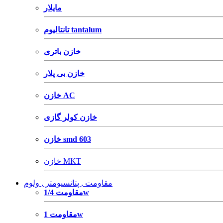
مایلار
تانتالیوم tantalum
خازن باتری
خازن بی پلار
خازن AC
خازن کولر گازی
خازن smd 603
خازن MKT
مقاومت , پتانسیومتر , ولوم
مقاومت 1/4w
مقاومت 1w