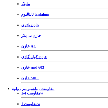
مایلار
تانتالیوم tantalum
خازن باتری
خازن بی پلار
خازن AC
خازن کولر گازی
خازن smd 603
خازن MKT
مقاومت , پتانسیومتر , ولوم
مقاومت 1/4w
مقاومت 1w