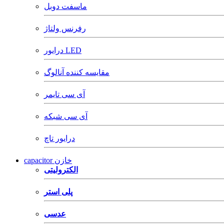
ماسفت دوبل
رفرنس ولتاژ
درایور LED
مقایسه کننده آنالوگ
آی سی تایمر
آی سی شبکه
درایور تاچ
capacitor خازن
الکترولیتی
پلی استر
عدسی