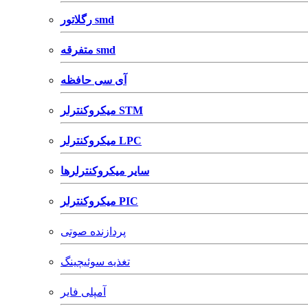
رگلاتور smd
متفرقه smd
آی سی حافظه
میکروکنترلر STM
میکروکنترلر LPC
سایر میکروکنترلرها
میکروکنترلر PIC
پردازنده صوتی
تغذیه سوئیچینگ
آمپلی فایر