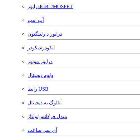
درایورIGBT/MOSFET
آپ امپ
درایور دارلینگتون
انکودر/دیکودر
درایور موتور
ولوم دیجیتال
رابط USB
آنالوگ به دیجیتال
مبدل فرکانس/ولتاژ
آی سی ساعت