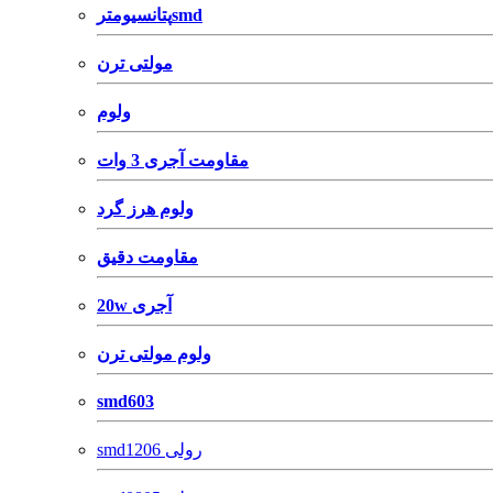
پتانسیومترsmd
مولتی ترن
ولوم
مقاومت آجری 3 وات
ولوم هرز گرد
مقاومت دقیق
20w آجری
ولوم مولتی ترن
smd603
smd1206 رولی