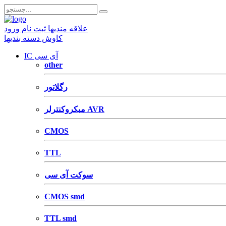
علاقه مندیها
ثبت نام
ورود
کاوش دسته بندیها
IC آی سی
other
رگلاتور
میکروکنترلر AVR
CMOS
TTL
سوکت آی سی
CMOS smd
TTL smd