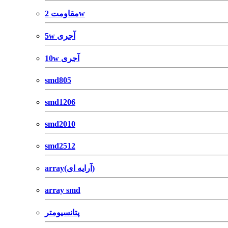
مقاومت 2w
5w آجری
10w آجری
smd805
smd1206
smd2010
smd2512
array(آرایه ای)
array smd
پتانسیومتر