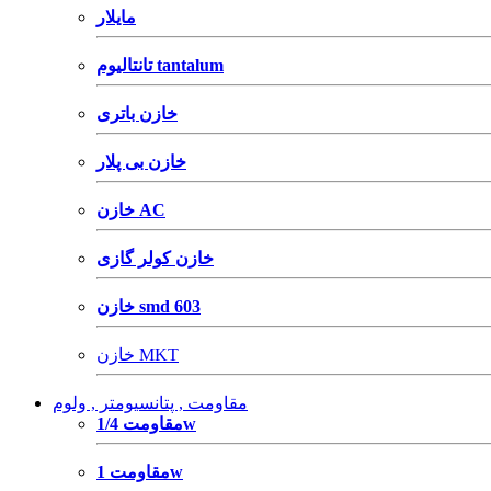
مایلار
تانتالیوم tantalum
خازن باتری
خازن بی پلار
خازن AC
خازن کولر گازی
خازن smd 603
خازن MKT
مقاومت , پتانسیومتر , ولوم
مقاومت 1/4w
مقاومت 1w