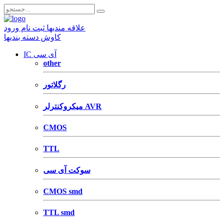
علاقه مندیها
ثبت نام
ورود
کاوش دسته بندیها
IC آی سی
other
رگلاتور
میکروکنترلر AVR
CMOS
TTL
سوکت آی سی
CMOS smd
TTL smd