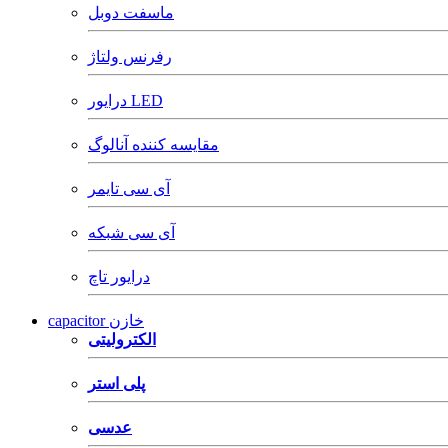
ماسفت دوبل
رفرنس ولتاژ
درایور LED
مقایسه کننده آنالوگ
آی سی تایمر
آی سی شبکه
درایور تاچ
capacitor خازن
الکترولیتی
پلی استر
عدسی