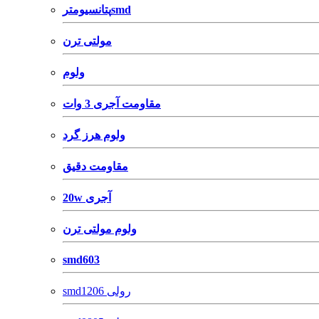
پتانسیومترsmd
مولتی ترن
ولوم
مقاومت آجری 3 وات
ولوم هرز گرد
مقاومت دقیق
20w آجری
ولوم مولتی ترن
smd603
smd1206 رولی