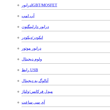
درایورIGBT/MOSFET
آپ امپ
درایور دارلینگتون
انکودر/دیکودر
درایور موتور
ولوم دیجیتال
رابط USB
آنالوگ به دیجیتال
مبدل فرکانس/ولتاژ
آی سی ساعت