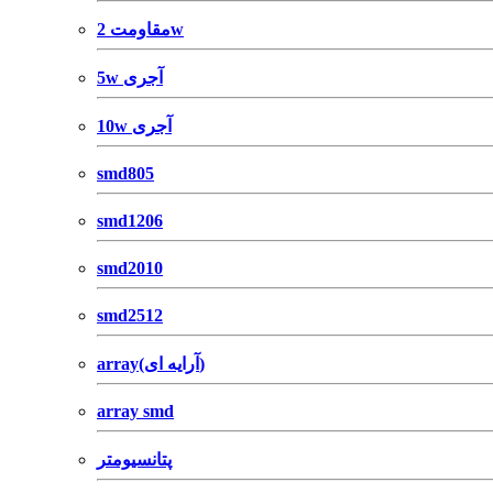
مقاومت 2w
5w آجری
10w آجری
smd805
smd1206
smd2010
smd2512
array(آرایه ای)
array smd
پتانسیومتر