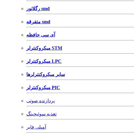
رگلاتور smd
متفرقه smd
آی سی حافظه
میکروکنترلر STM
میکروکنترلر LPC
سایر میکروکنترلرها
میکروکنترلر PIC
پردازنده صوتی
تغذیه سوئیچینگ
آمپلی فایر