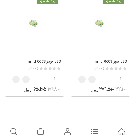
پیشنهاد ویژه
پیشنهاد ویژه
LED سبز smd 0603
LED قرمز smd 0603
(0 نظر)
(0 نظر)
299,100
279,510 ریال
176,800
165,165 ریال