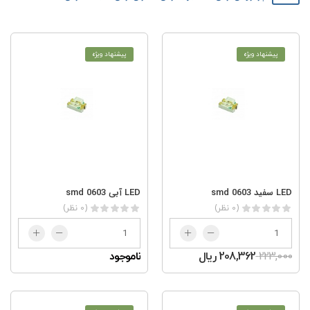
پیشنهاد ویژه
پیشنهاد ویژه
LED سفید smd 0603
LED آبی smd 0603
(0 نظر)
(0 نظر)
223,000
208,362 ریال
ناموجود