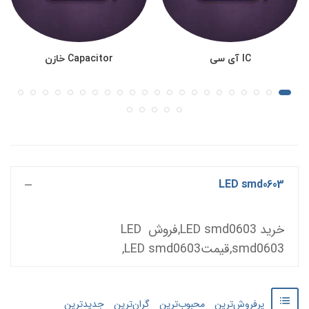
IC آی سی
Capacitor خازن
LED smd0603
خرید LED smd0603,فروش LED 
smd0603,قیمتLED smd0603,
پرفروش‌ترین
محبوب‌ترین
گران‌ترین
جدید‌‌ترین