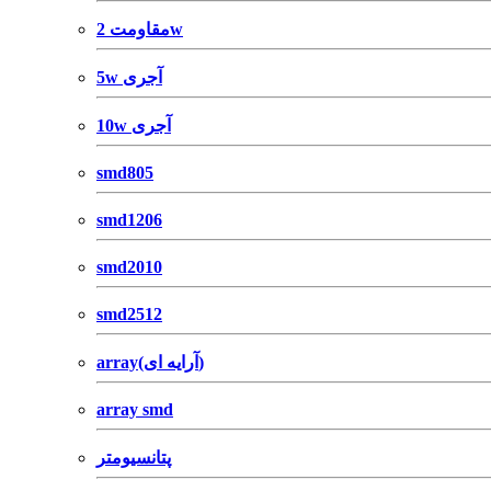
مقاومت 2w
5w آجری
10w آجری
smd805
smd1206
smd2010
smd2512
array(آرایه ای)
array smd
پتانسیومتر