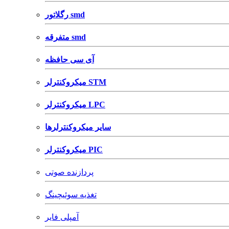
رگلاتور smd
متفرقه smd
آی سی حافظه
میکروکنترلر STM
میکروکنترلر LPC
سایر میکروکنترلرها
میکروکنترلر PIC
پردازنده صوتی
تغذیه سوئیچینگ
آمپلی فایر