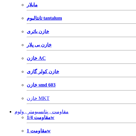
مایلار
تانتالیوم tantalum
خازن باتری
خازن بی پلار
خازن AC
خازن کولر گازی
خازن smd 603
خازن MKT
مقاومت , پتانسیومتر , ولوم
مقاومت 1/4w
مقاومت 1w