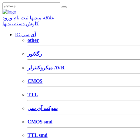
علاقه مندیها
ثبت نام
ورود
کاوش دسته بندیها
IC آی سی
other
رگلاتور
میکروکنترلر AVR
CMOS
TTL
سوکت آی سی
CMOS smd
TTL smd