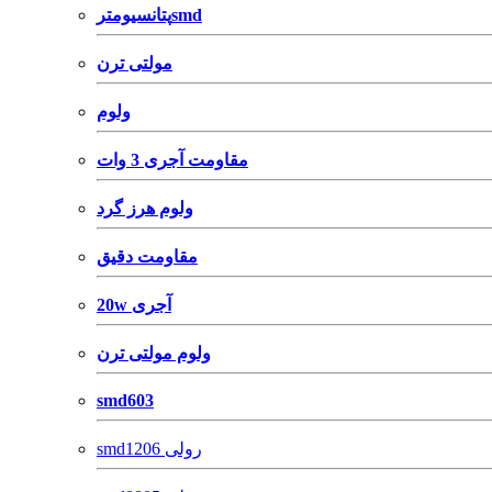
پتانسیومترsmd
مولتی ترن
ولوم
مقاومت آجری 3 وات
ولوم هرز گرد
مقاومت دقیق
20w آجری
ولوم مولتی ترن
smd603
smd1206 رولی