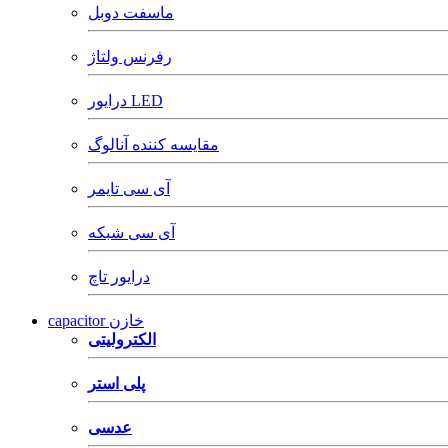
ماسفت دوبل
رفرنس ولتاژ
درایور LED
مقایسه کننده آنالوگ
آی سی تایمر
آی سی شبکه
درایور تاچ
capacitor خازن
الکترولیتی
پلی استر
عدسی