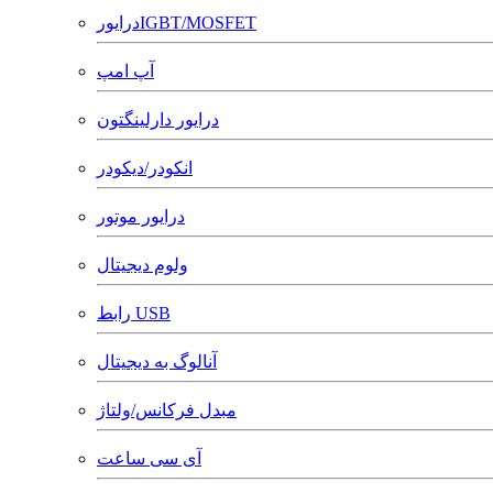
درایورIGBT/MOSFET
آپ امپ
درایور دارلینگتون
انکودر/دیکودر
درایور موتور
ولوم دیجیتال
رابط USB
آنالوگ به دیجیتال
مبدل فرکانس/ولتاژ
آی سی ساعت