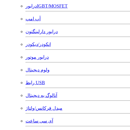
درایورIGBT/MOSFET
آپ امپ
درایور دارلینگتون
انکودر/دیکودر
درایور موتور
ولوم دیجیتال
رابط USB
آنالوگ به دیجیتال
مبدل فرکانس/ولتاژ
آی سی ساعت