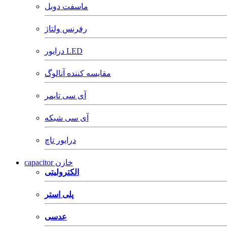
ماسفت دوبل
رفرنس ولتاژ
درایور LED
مقایسه کننده آنالوگ
آی سی تایمر
آی سی شبکه
درایور تاچ
capacitor خازن
الکترولیتی
پلی استر
عدسی