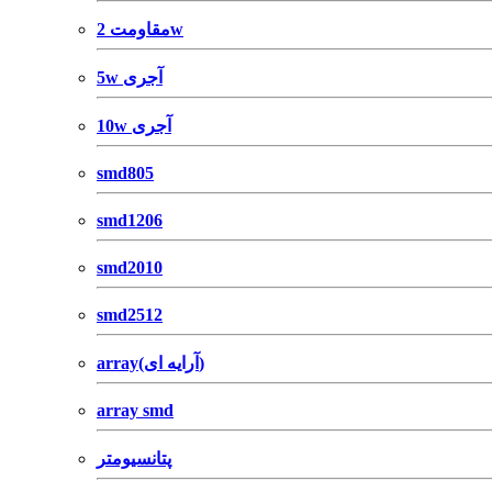
مقاومت 2w
5w آجری
10w آجری
smd805
smd1206
smd2010
smd2512
array(آرایه ای)
array smd
پتانسیومتر