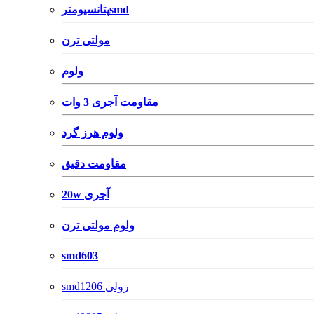
پتانسیومترsmd
مولتی ترن
ولوم
مقاومت آجری 3 وات
ولوم هرز گرد
مقاومت دقیق
20w آجری
ولوم مولتی ترن
smd603
smd1206 رولی