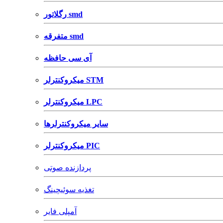
رگلاتور smd
متفرقه smd
آی سی حافظه
میکروکنترلر STM
میکروکنترلر LPC
سایر میکروکنترلرها
میکروکنترلر PIC
پردازنده صوتی
تغذیه سوئیچینگ
آمپلی فایر