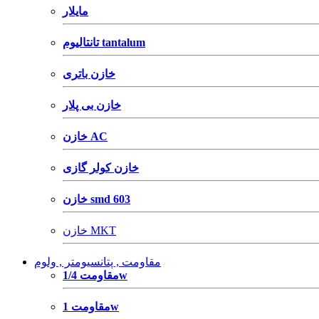
مایلار
تانتالیوم tantalum
خازن باتری
خازن بی پلار
خازن AC
خازن کولر گازی
خازن smd 603
خازن MKT
مقاومت , پتانسیومتر , ولوم
مقاومت 1/4w
مقاومت 1w