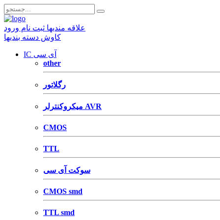
علاقه مندیها
ثبت نام
ورود
کاوش دسته بندیها
IC آی سی
other
رگلاتور
میکروکنترلر AVR
CMOS
TTL
سوکت آی سی
CMOS smd
TTL smd