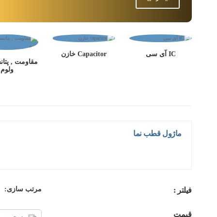
IC آی سی
Capacitor خازن
مقاومت , پتان
ولوم
ماژول قطب نما
مرتب سازی:
فیلتر :
قیمت