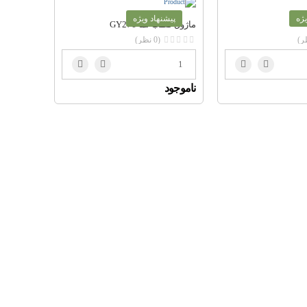
یژه
پیشنهاد ویژه
ماژول قطب نما GY271
(0 نظر)
ناموجود