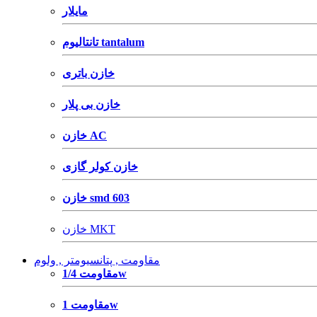
مایلار
تانتالیوم tantalum
خازن باتری
خازن بی پلار
خازن AC
خازن کولر گازی
خازن smd 603
خازن MKT
مقاومت , پتانسیومتر , ولوم
مقاومت 1/4w
مقاومت 1w