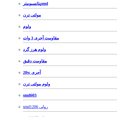
پتانسیومترsmd
مولتی ترن
ولوم
مقاومت آجری 3 وات
ولوم هرز گرد
مقاومت دقیق
20w آجری
ولوم مولتی ترن
smd603
smd1206 رولی