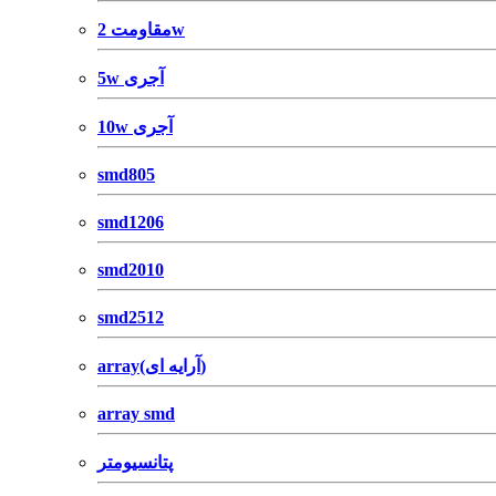
مقاومت 2w
5w آجری
10w آجری
smd805
smd1206
smd2010
smd2512
array(آرایه ای)
array smd
پتانسیومتر