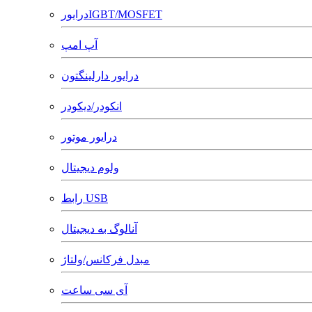
درایورIGBT/MOSFET
آپ امپ
درایور دارلینگتون
انکودر/دیکودر
درایور موتور
ولوم دیجیتال
رابط USB
آنالوگ به دیجیتال
مبدل فرکانس/ولتاژ
آی سی ساعت