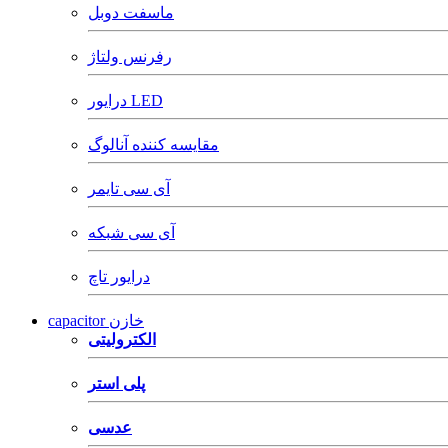
ماسفت دوبل
رفرنس ولتاژ
درایور LED
مقایسه کننده آنالوگ
آی سی تایمر
آی سی شبکه
درایور تاچ
capacitor خازن
الکترولیتی
پلی استر
عدسی