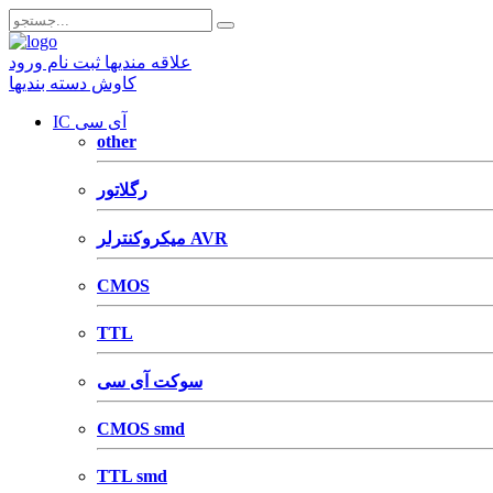
علاقه مندیها
ثبت نام
ورود
کاوش دسته بندیها
IC آی سی
other
رگلاتور
میکروکنترلر AVR
CMOS
TTL
سوکت آی سی
CMOS smd
TTL smd