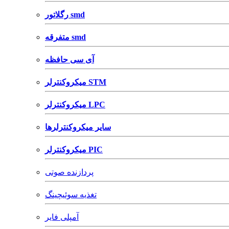
رگلاتور smd
متفرقه smd
آی سی حافظه
میکروکنترلر STM
میکروکنترلر LPC
سایر میکروکنترلرها
میکروکنترلر PIC
پردازنده صوتی
تغذیه سوئیچینگ
آمپلی فایر