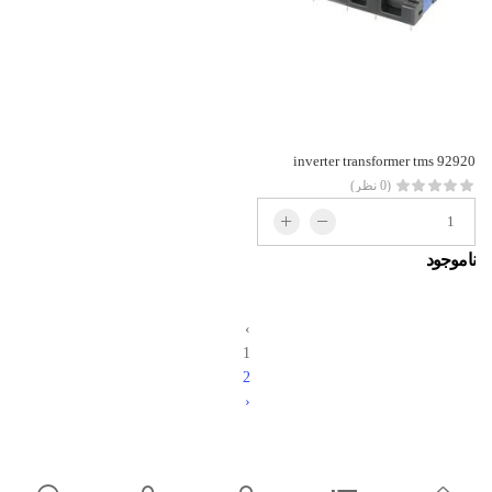
inverter transformer tms 92920
(0 نظر)
ناموجود
‹
1
2
›