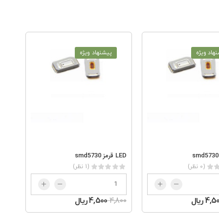
هاد ویژه
پیشنهاد ویژه
LED قرمز smd5730
(0 نظر)
(1 نظر)
4, ریال
4,800
4,500 ریال