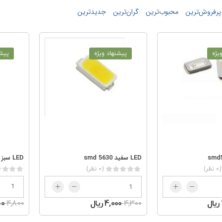
پرفروش‌ترین
محبوب‌ترین
گران‌ترین
جدید‌‌ترین
یژه
پیشنهاد ویژه
پیشن
LED سبز smd5730
LED سفید smd 5630
(0 نظر)
(0 نظر)
4,800
500
4,300
4,000 ریال