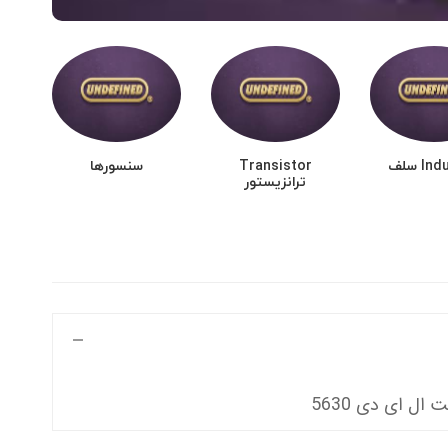
I سلف
Transistor
سنسورها
ما
ترانزیستور