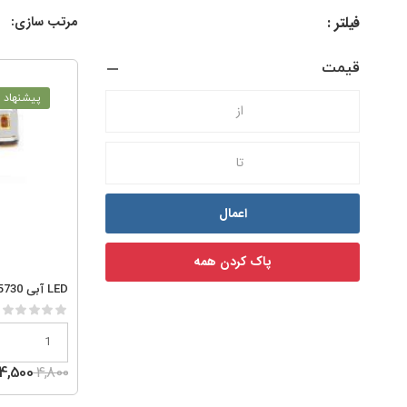
فیلتر :
مرتب سازی:
قیمت
پیشنهاد و
اعمال
پاک کردن همه
LED آبی smd5730
4,800
4,500 ریال