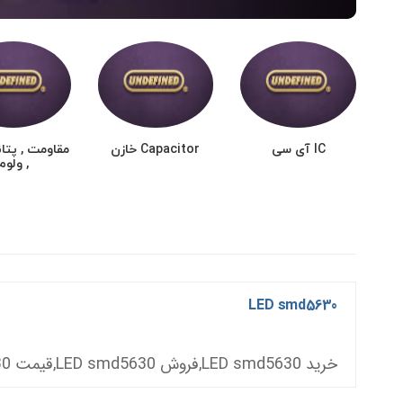
IC آی سی
Capacitor خازن
مقاومت , پتا
, ولوم
LED smd5630
خرید LED smd5630,فروش LED smd5630,قیمت LED smd5630,خرید ال ای دی 5630,فروش ال ای دی 5630,قیمت ال ای دی 5630