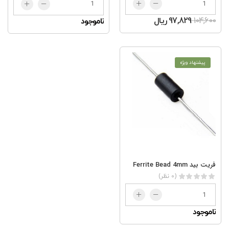
104,600
97,829 ریال
ناموجود
پیشنهاد ویژه
فریت بید Ferrite Bead 4mm
(0 نظر)
ناموجود