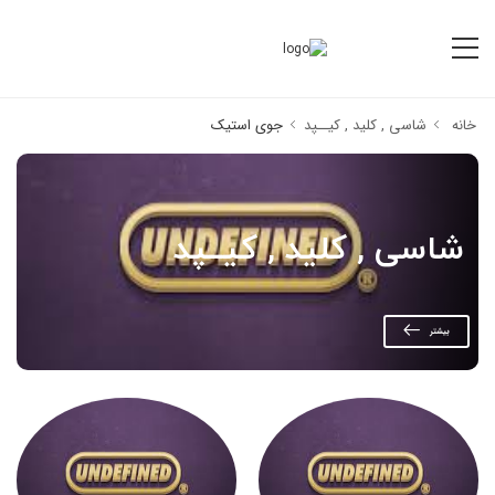
خانه
شاسی , کلید , کیــپد
جوی استیک
شاسی , کلید , کیــپد
بیشتر