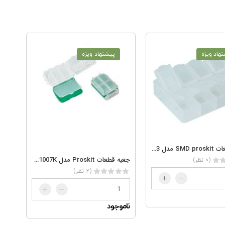
هاد ویژه
پیشنهاد ویژه
جعبه قطعات SMD proskit مدل 903-133S
جعبه قطعات Proskit مدل SB-1007K
(0 نظر)
(2 نظر)
ناموجود