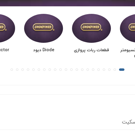
نسیومتر
قطعات ربات پروازی
Diode دیود
nductor