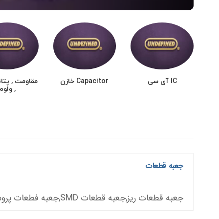
IC آی سی
Capacitor خازن
مقاومت , پتا
, ولوم
جعبه قطعات
جعبه قطعات ریز,جعبه قطعات SMD,جعبه فطعات پروسکیت