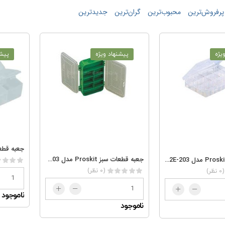
پرفروش‌ترین
محبوب‌ترین
گران‌ترین
جدید‌‌ترین
یژه
پیشنهاد ویژه
پیشن
جعبه قطعات سبز Proskit مدل 103-132C
جعبه قطعات Proskit مدل 203-132E
(0 نظر)
(0 نظر)
ناموجود
ناموجود