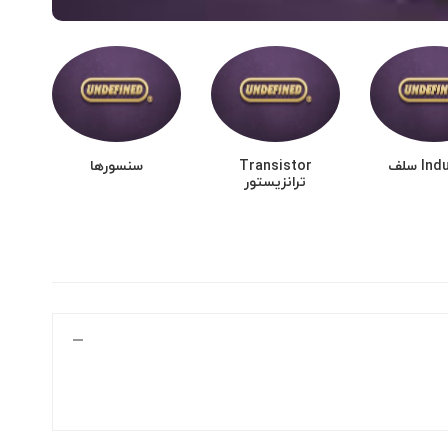
I سلف
Transistor
سنسورها
ما
ترانزیستور