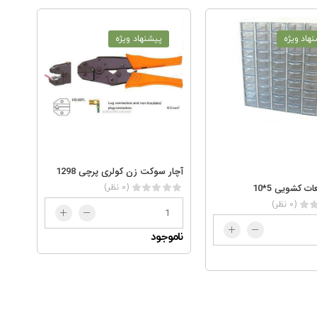
هاد ویژه
پیشنهاد ویژه
آچار سوکت زن کولری پرچی 1298
ت کشویی 5*10
(0 نظر)
(0 نظر)
ناموجود