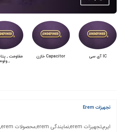
IC آی سی
Capacitor خازن
مقاومت , پتا
, ولوم
تجهیزات Erem
ایرم,تجهیزات erem,نمایندگی erem,محصولات erem,لوازم erem,erem آلمان,تجهیزات آلمانی,تجهیزات آزمایشگاهی