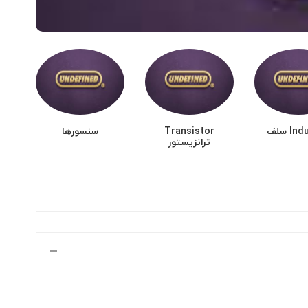
I سلف
Transistor
سنسورها
ما
ترانزیستور