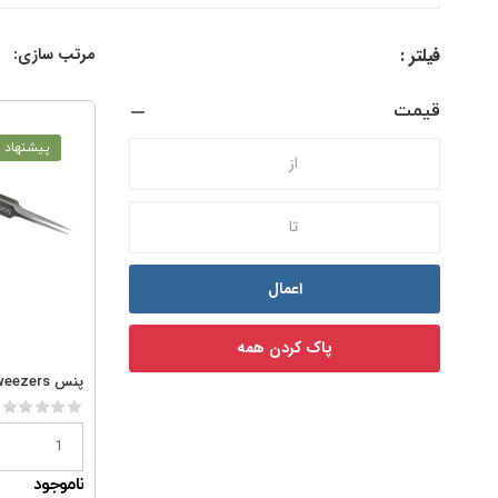
فیلتر :
مرتب سازی:
قیمت
پیشنهاد و
اعمال
پاک کردن همه
پنس 5SASL Precision tweezers
ناموجود