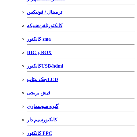
ترمینال / فونیکس
کانکتورتلفن/شبکه
کانکتور sma
IDC و BOX
کانکتورUSB/hdmi
جک لبتاب/LCD
فیش برنجی
گیره سوسماری
کانکتورسیم دار
کانکتور FPC