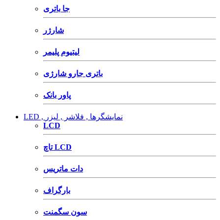
جا باتری
شارژر
لیتیوم پلیمر
باتری جارو شارژی
پاور بانک
LED , نمایشگرها , فلاشر , لیزر
LCD
تاچ LCD
دات ماتریس
بارگراف
سون سگمنت