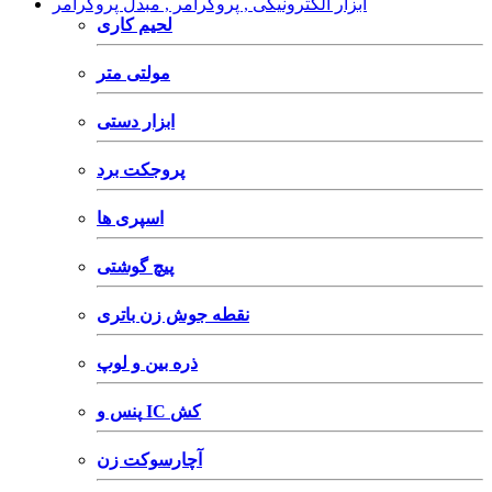
ابزار الکترونیکی , پروگرامر , مبدل پروگرامر
لحیم کاری
مولتی متر
ابزار دستی
پروجکت برد
اسپری ها
پیچ گوشتی
نقطه جوش زن باتری
ذره بین و لوپ
پنس و IC کش
آچارسوکت زن