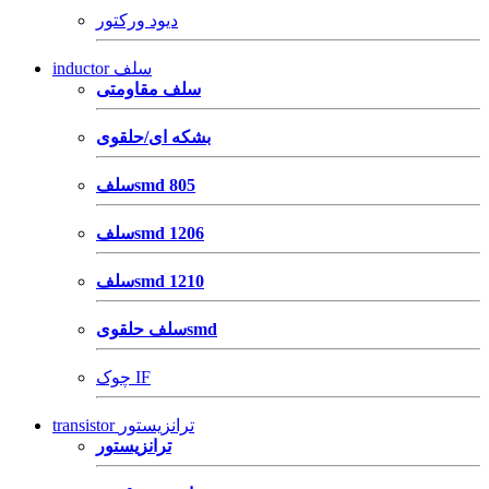
دیود ورکتور
inductor سلف
سلف مقاومتی
بشکه ای/حلقوی
سلفsmd 805
سلفsmd 1206
سلفsmd 1210
سلف حلقویsmd
چوک IF
transistor ترانزیستور
ترانزیستور