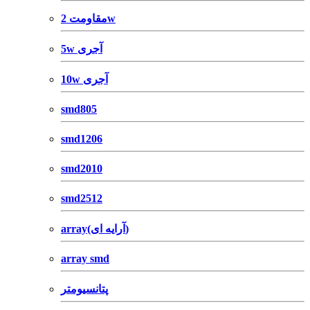
مقاومت 2w
5w آجری
10w آجری
smd805
smd1206
smd2010
smd2512
array(آرایه ای)
array smd
پتانسیومتر