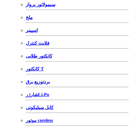
سیمولاتور پرواز
ملخ
اسپینر
فلایت کنترل
کانکتور طلایی
کانکتور T
بردتوزیع برق
شارژرLi-Po
کابل سیلیکونی
موتور coreless