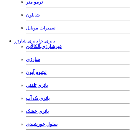
ترمو متر
شابلون
تعمیرات موبایل
باتری,جا باتری,شارژر
غیرشارژی,آلکالاین
شارژی
لیتیوم آیون
باتری تلفنی
باتری بک آپ
باتری خشک
سلول خورشیدی