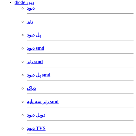
diode دیود
دیود
زنر
پل دیود
دیود smd
زنر smd
پل دیود smd
دیاک
زنر سه پایه smd
دوبل دیود
دیود TVS