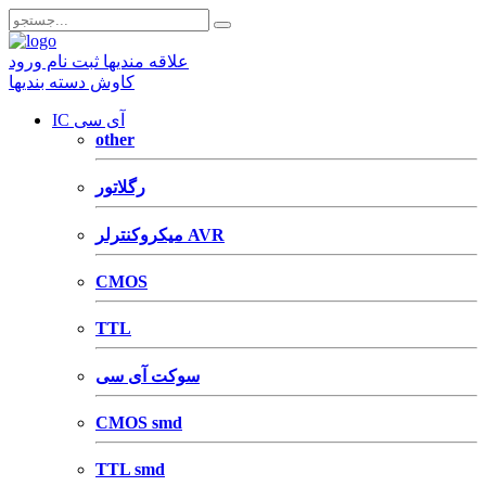
علاقه مندیها
ثبت نام
ورود
کاوش دسته بندیها
IC آی سی
other
رگلاتور
میکروکنترلر AVR
CMOS
TTL
سوکت آی سی
CMOS smd
TTL smd