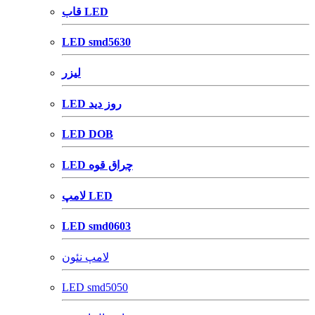
قاب LED
LED smd5630
لیزر
LED روز دید
LED DOB
LED چراق قوه
لامپ LED
LED smd0603
لامپ نئون
LED smd5050