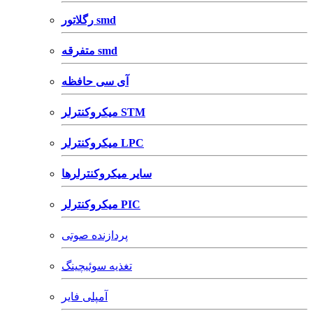
رگلاتور smd
متفرقه smd
آی سی حافظه
میکروکنترلر STM
میکروکنترلر LPC
سایر میکروکنترلرها
میکروکنترلر PIC
پردازنده صوتی
تغذیه سوئیچینگ
آمپلی فایر