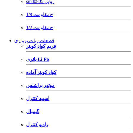
smd0805 رولی
مقاومت 1/8w
مقاومت 1/2w
قطعات ربات پروازی
فریم کواد کوپتر
باتری Li-Po
کواد کوپتر آماده
موتور براشلس
اسپید کنترل
گیمبال
رادیو کنترل