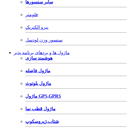
سایر سنسورها
فلومتر
پیزو الکتریک
سنسور وزن لودسل
ماژول ها و بردهای برنامه پذیر
هوشمند سازی
ماژول فاصله
ماژول بلوتوث
ماژول GPS,GPRS
ماژول قطب نما
شتاب,ژیروسکوپ