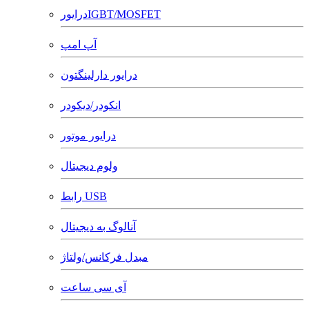
درایورIGBT/MOSFET
آپ امپ
درایور دارلینگتون
انکودر/دیکودر
درایور موتور
ولوم دیجیتال
رابط USB
آنالوگ به دیجیتال
مبدل فرکانس/ولتاژ
آی سی ساعت