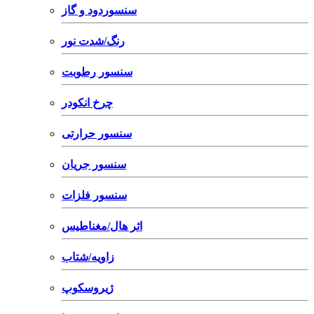
سنسوردود و گاز
رنگ/شدت نور
سنسور رطوبت
چرخ انکودر
سنسور حرارتی
سنسور جریان
سنسور فلزات
اثر هال/مغناطیس
زاویه/شتاب
ژیروسکوپ