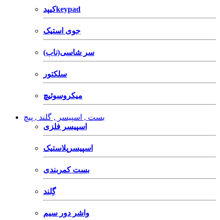
کیپدkeypad
جوی استیک
سر شاسی(ناب)
سلکتور
میکروسوئیچ
بست , اسپیسر , گلند , پیچ
اسپیسر فلزی
اسپیسرپلاستیک
بست کمربندی
گِلند
واشر دور سیم