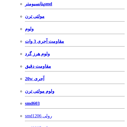
پتانسیومترsmd
مولتی ترن
ولوم
مقاومت آجری 3 وات
ولوم هرز گرد
مقاومت دقیق
20w آجری
ولوم مولتی ترن
smd603
smd1206 رولی