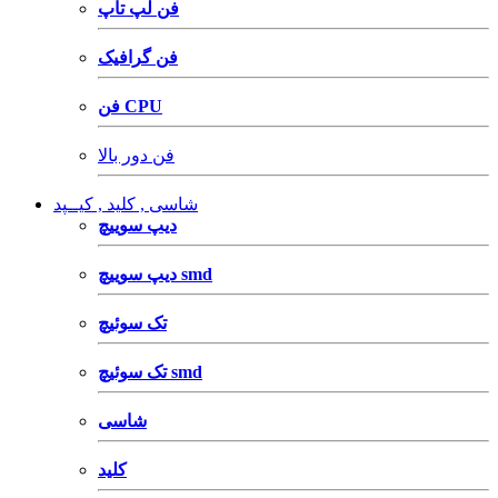
فن لپ تاپ
فن گرافیک
فن CPU
فن دور بالا
شاسی , کلید , کیــپد
دیپ سوییچ
دیپ سوییچ smd
تک سوئیچ
تک سوئیچ smd
شاسی
کلید