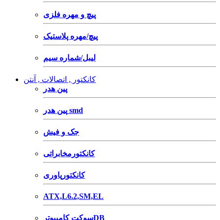
پیچ و مهره فلزی
پیچ/مهره پلاستیک
لیبل/شماره سیم
کانکتور , اتصالات , آنتن
پین هدر
پین هدر smd
جک و فیش
کانکتورمخابراتی
کانکتورپاوری
ATX,L6.2,SM,EL
سوکت کامپیوترDB