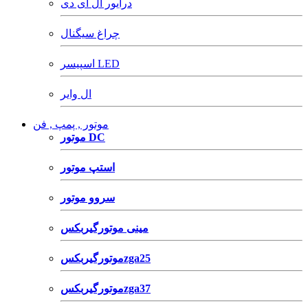
درایور ال ای دی
چراغ سیگنال
اسپیسر LED
ال وایر
موتور , پمپ , فن
موتور DC
استپ موتور
سروو موتور
مینی موتورگیربکس
موتورگیربکسzga25
موتورگیربکسzga37