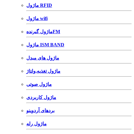
ماژول RFID
ماژول wifi
ماژول گیرندهFM
ماژول ISM BAND
ماژول های مبدل
ماژول تغذیه,ولتاژ
ماژول صوتی
ماژول کاربردی
بردهای آردوینو
ماژول رله