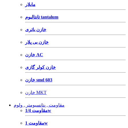
مایلار
تانتالیوم tantalum
خازن باتری
خازن بی پلار
خازن AC
خازن کولر گازی
خازن smd 603
خازن MKT
مقاومت , پتانسیومتر , ولوم
مقاومت 1/4w
مقاومت 1w