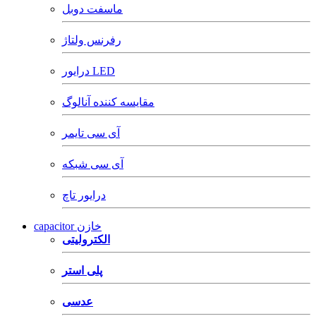
ماسفت دوبل
رفرنس ولتاژ
درایور LED
مقایسه کننده آنالوگ
آی سی تایمر
آی سی شبکه
درایور تاچ
capacitor خازن
الکترولیتی
پلی استر
عدسی