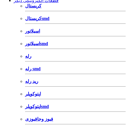
قطعات الکترونیکی دیگر
کریستال
کریستالsmd
اسیلاتور
اسیلاتورsmd
رله
رله smd
رید رله
اپتوکوپلر
اپتوکوپلرsmd
فیوز وجافیوزی