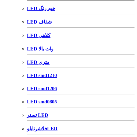
LED خود رنگ
LED شفاف
LED کلاهی
LED وات بالا
LED متری
LED smd1210
LED smd1206
LED smd0805
تستر LED
فلاشرتابلوLED