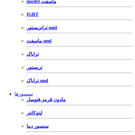
mosfet ماسفت
IGBT
ترانزیستور smd
ماسفت smd
ترایاک
تریستور
ترایاک smd
سنسورها
مادون قرمز,فتوسل
اپتوکانتر
سنسور دما