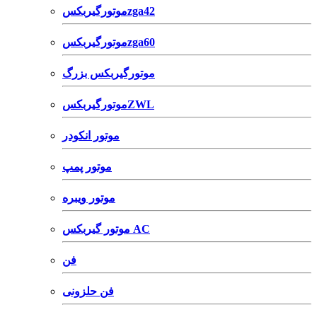
موتورگیربکسzga42
موتورگیربکسzga60
موتورگیربکس بزرگ
موتورگیربکسZWL
موتور انکودر
موتور پمپ
موتور ویبره
موتور گیربکس AC
فن
فن حلزونی