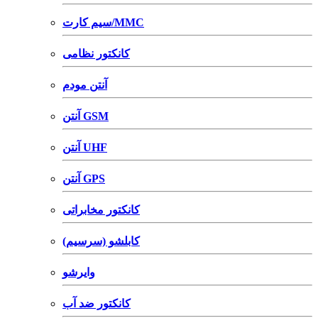
سیم کارت/MMC
کانکتور نظامی
آنتن مودم
آنتن GSM
آنتن UHF
آنتن GPS
کانکتور مخابراتی
کابلشو (سرسیم)
وایرشو
کانکتور ضد آب