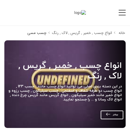
خانه
انواع چسب , خمیر , گریس , لاک , رنگ
چسب مسی
انواع چسب , خمیر , گریس ,
لاک , رنگ
در این دسته بندی اصلی می توانید انواع چسب مانند : چسب 123 ,
انواع چسب دو طرفه شفاف و اسفنجی , چسب سیلیکون , چسب رزوه و
انواع خمیر مانند خمیر سیلیکون , انواع گریس مانند گریس چرخ دنده ,
انواع لاک رسانا و ... را جستجو نمایید.
بیشتر