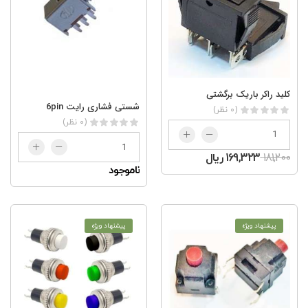
کلید راکر باریک برگشتی
شستی فشاری رایت 6pin
(0 نظر)
(0 نظر)
181,200
169,323 ریال
ناموجود
پیشنهاد ویژه
پیشنهاد ویژه