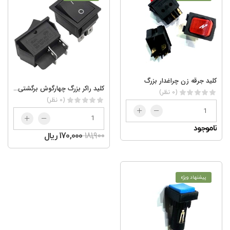
کلید جرقه زن چراغدار بزرگ
کلید راکر بزرگ چهارگوش برگشتی KCD4-201S 4PIN
(0 نظر)
(0 نظر)
ناموجود
181,900
170,000 ریال
پیشنهاد ویژه