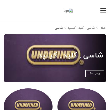
خانه
شاسی , کلید , کیــپد
شاسی
شاسی , کلید , کیــپد
بیشتر