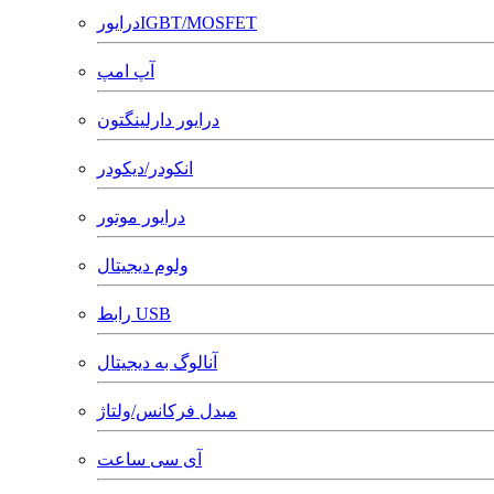
درایورIGBT/MOSFET
آپ امپ
درایور دارلینگتون
انکودر/دیکودر
درایور موتور
ولوم دیجیتال
رابط USB
آنالوگ به دیجیتال
مبدل فرکانس/ولتاژ
آی سی ساعت