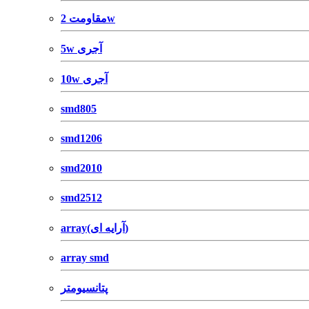
مقاومت 2w
5w آجری
10w آجری
smd805
smd1206
smd2010
smd2512
array(آرایه ای)
array smd
پتانسیومتر