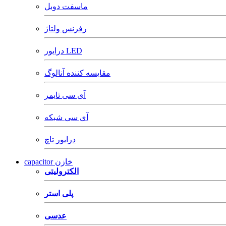
ماسفت دوبل
رفرنس ولتاژ
درایور LED
مقایسه کننده آنالوگ
آی سی تایمر
آی سی شبکه
درایور تاچ
capacitor خازن
الکترولیتی
پلی استر
عدسی