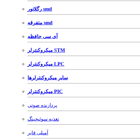
رگلاتور smd
متفرقه smd
آی سی حافظه
میکروکنترلر STM
میکروکنترلر LPC
سایر میکروکنترلرها
میکروکنترلر PIC
پردازنده صوتی
تغذیه سوئیچینگ
آمپلی فایر