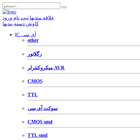
علاقه مندیها
ثبت نام
ورود
کاوش دسته بندیها
IC آی سی
other
رگلاتور
میکروکنترلر AVR
CMOS
TTL
سوکت آی سی
CMOS smd
TTL smd