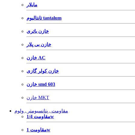
مایلار
تانتالیوم tantalum
خازن باتری
خازن بی پلار
خازن AC
خازن کولر گازی
خازن smd 603
خازن MKT
مقاومت , پتانسیومتر , ولوم
مقاومت 1/4w
مقاومت 1w