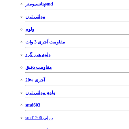
پتانسیومترsmd
مولتی ترن
ولوم
مقاومت آجری 3 وات
ولوم هرز گرد
مقاومت دقیق
20w آجری
ولوم مولتی ترن
smd603
smd1206 رولی