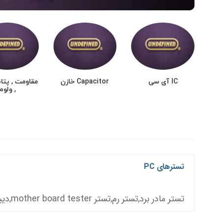
IC آی سی
Capacitor خازن
مقاومت , پتا
, ولوم
تسترهای PC
تستر مادر برد,تستر رم,تستر mother board tester,دیباگر مادر برد,دیباگر کامپیوتر,