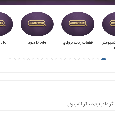
نسیومتر
قطعات ربات پروازی
Diode دیود
nductor