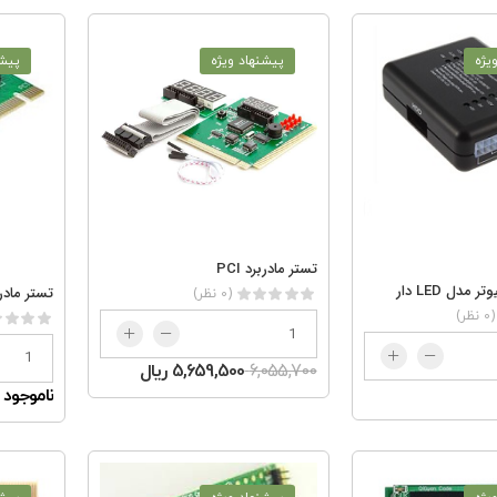
یژه
پیشنهاد ویژه
پیشن
تستر مادربرد PCI
 مدل LED دار
تستر مادربرد
(0 نظر)
(0 نظر)
6,055,700
5,659,500 ریال
ناموجود