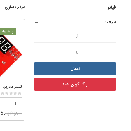
فیلتر :
مرتب سازی:
قیمت
پیشنهاد و
اعمال
پاک کردن همه
تستر مادربرد debugger
2,162,800
1,250