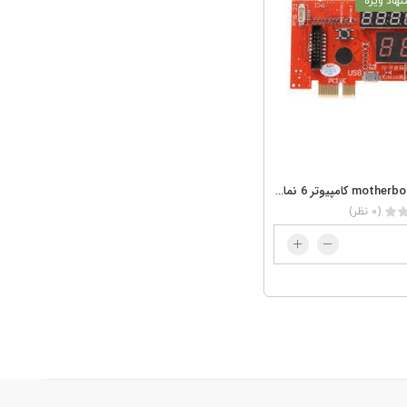
هاد ویژه
تستر motherboard کامپیوتر 6 نمایشگره
(0 نظر)