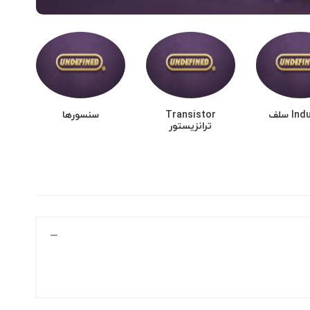
I سلف
Transistor
سنسورها
ما
ترانزیستور