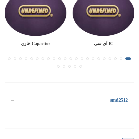
IC آی سی
Capacitor خازن
smd2512