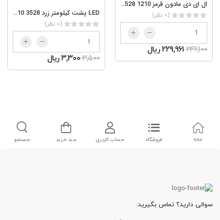
ال ای دی مادون قرمز ir 850nm 3528 1210
LED پشت کیلومتر زرد smd 1210 3528
(0 نظر)
(0 نظر)
246,100
229,961 ریال
3,500
3,300 ریال
خانه
فروشگاه
حساب کاربری
سبد خرید
جستجو
سوالی دارید؟ تماس بگیرید