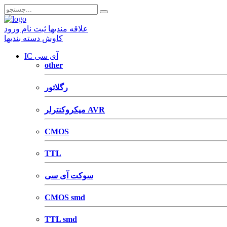
علاقه مندیها
ثبت نام
ورود
کاوش دسته بندیها
IC آی سی
other
رگلاتور
میکروکنترلر AVR
CMOS
TTL
سوکت آی سی
CMOS smd
TTL smd