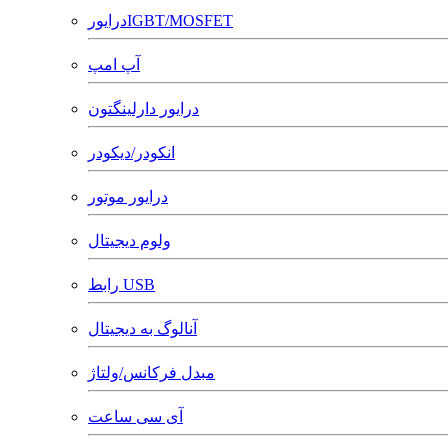
درایورIGBT/MOSFET
آپ امپ
درایور دارلینگتون
انکودر/دیکودر
درایور موتور
ولوم دیجیتال
رابط USB
آنالوگ به دیجیتال
مبدل فرکانس/ولتاژ
آی سی ساعت