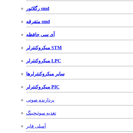
رگلاتور smd
متفرقه smd
آی سی حافظه
میکروکنترلر STM
میکروکنترلر LPC
سایر میکروکنترلرها
میکروکنترلر PIC
پردازنده صوتی
تغذیه سوئیچینگ
آمپلی فایر