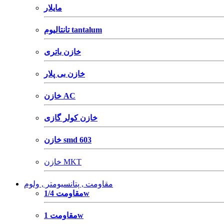
مایلار
تانتالیوم tantalum
خازن باتری
خازن بی پلار
خازن AC
خازن کولر گازی
خازن smd 603
خازن MKT
مقاومت , پتانسیومتر , ولوم
مقاومت 1/4w
مقاومت 1w