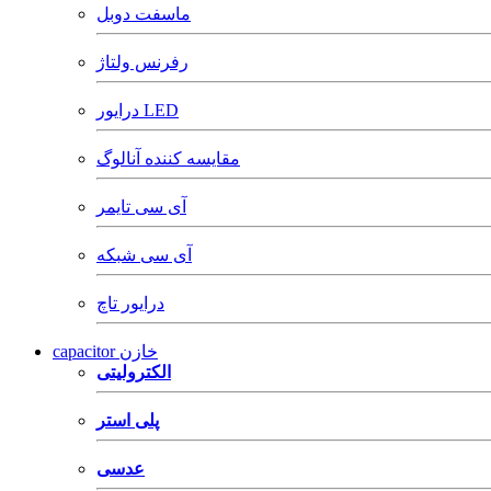
ماسفت دوبل
رفرنس ولتاژ
درایور LED
مقایسه کننده آنالوگ
آی سی تایمر
آی سی شبکه
درایور تاچ
capacitor خازن
الکترولیتی
پلی استر
عدسی