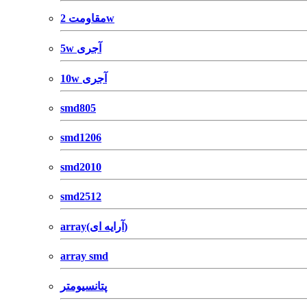
مقاومت 2w
5w آجری
10w آجری
smd805
smd1206
smd2010
smd2512
array(آرایه ای)
array smd
پتانسیومتر