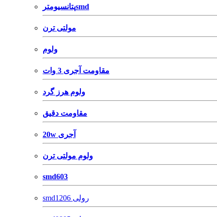
پتانسیومترsmd
مولتی ترن
ولوم
مقاومت آجری 3 وات
ولوم هرز گرد
مقاومت دقیق
20w آجری
ولوم مولتی ترن
smd603
smd1206 رولی