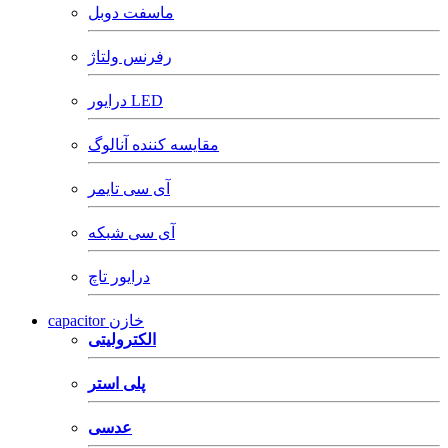
ماسفت دوبل
رفرنس ولتاژ
درایور LED
مقایسه کننده آنالوگ
آی سی تایمر
آی سی شبکه
درایور تاچ
capacitor خازن
الکترولیتی
پلی استر
عدسی