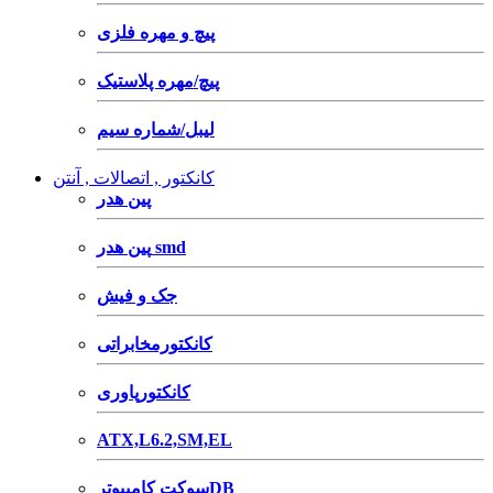
پیچ و مهره فلزی
پیچ/مهره پلاستیک
لیبل/شماره سیم
کانکتور , اتصالات , آنتن
پین هدر
پین هدر smd
جک و فیش
کانکتورمخابراتی
کانکتورپاوری
ATX,L6.2,SM,EL
سوکت کامپیوترDB