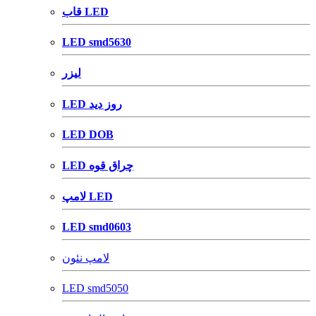
قاب LED
LED smd5630
لیزر
LED روز دید
LED DOB
LED چراق قوه
لامپ LED
LED smd0603
لامپ نئون
LED smd5050