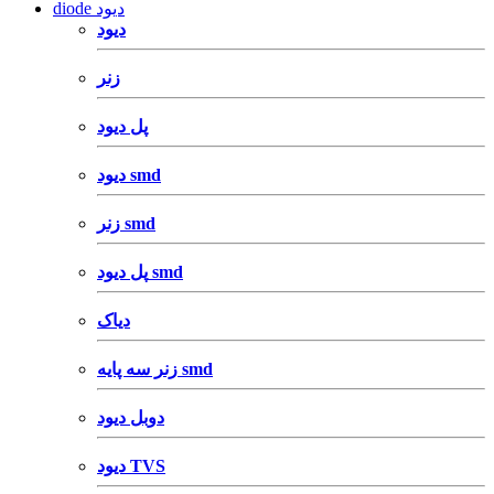
diode دیود
دیود
زنر
پل دیود
دیود smd
زنر smd
پل دیود smd
دیاک
زنر سه پایه smd
دوبل دیود
دیود TVS