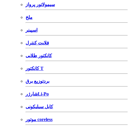
سیمولاتور پرواز
ملخ
اسپینر
فلایت کنترل
کانکتور طلایی
کانکتور T
بردتوزیع برق
شارژرLi-Po
کابل سیلیکونی
موتور coreless