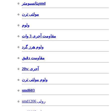
پتانسیومترsmd
مولتی ترن
ولوم
مقاومت آجری 3 وات
ولوم هرز گرد
مقاومت دقیق
20w آجری
ولوم مولتی ترن
smd603
smd1206 رولی