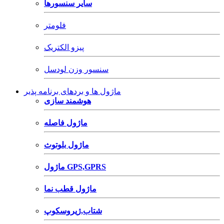
سایر سنسورها
فلومتر
پیزو الکتریک
سنسور وزن لودسل
ماژول ها و بردهای برنامه پذیر
هوشمند سازی
ماژول فاصله
ماژول بلوتوث
ماژول GPS,GPRS
ماژول قطب نما
شتاب,ژیروسکوپ