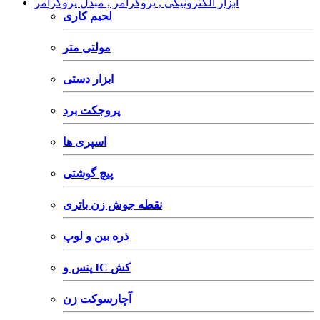
ابزار الکترونیکی , پروگرامر , مبدل پروگرامر
لحیم کاری
مولتی متر
ابزار دستی
پروجکت برد
اسپری ها
پیچ گوشتی
نقطه جوش زن باتری
ذره بین و لوپ
پنس و IC کش
آچارسوکت زن