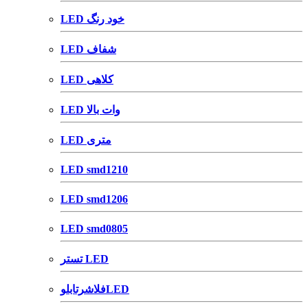
LED خود رنگ
LED شفاف
LED کلاهی
LED وات بالا
LED متری
LED smd1210
LED smd1206
LED smd0805
تستر LED
فلاشرتابلوLED