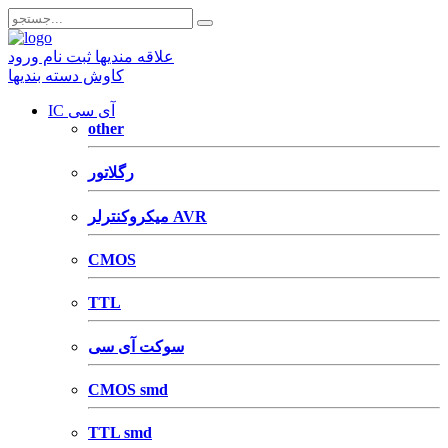
علاقه مندیها
ثبت نام
ورود
کاوش دسته بندیها
IC آی سی
other
رگلاتور
میکروکنترلر AVR
CMOS
TTL
سوکت آی سی
CMOS smd
TTL smd