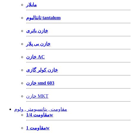
مایلار
تانتالیوم tantalum
خازن باتری
خازن بی پلار
خازن AC
خازن کولر گازی
خازن smd 603
خازن MKT
مقاومت , پتانسیومتر , ولوم
مقاومت 1/4w
مقاومت 1w