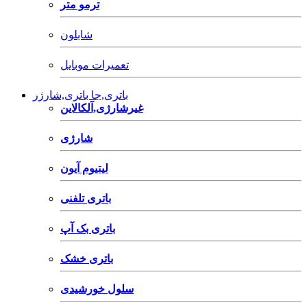
ترمو متر
شابلون
تعمیرات موبایل
باتری,جا باتری,شارژر
غیرشارژی,آلکالاین
شارژی
لیتیوم آیون
باتری تلفنی
باتری بک آپ
باتری خشک
سلول خورشیدی