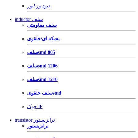
دیود ورکتور
inductor سلف
سلف مقاومتی
بشکه ای/حلقوی
سلفsmd 805
سلفsmd 1206
سلفsmd 1210
سلف حلقویsmd
چوک IF
transistor ترانزیستور
ترانزیستور