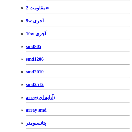
مقاومت 2w
5w آجری
10w آجری
smd805
smd1206
smd2010
smd2512
array(آرایه ای)
array smd
پتانسیومتر