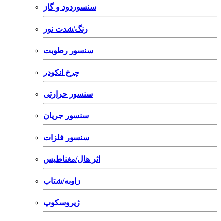
سنسوردود و گاز
رنگ/شدت نور
سنسور رطوبت
چرخ انکودر
سنسور حرارتی
سنسور جریان
سنسور فلزات
اثر هال/مغناطیس
زاویه/شتاب
ژیروسکوپ