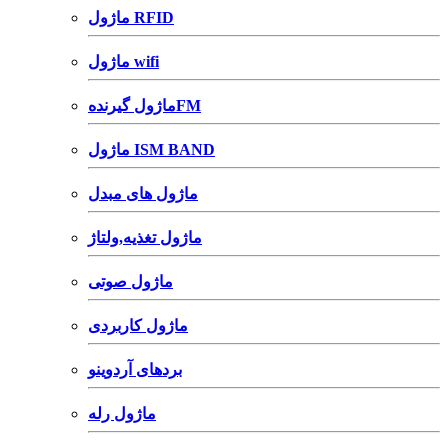
ماژول RFID
ماژول wifi
ماژول گیرندهFM
ماژول ISM BAND
ماژول های مبدل
ماژول تغذیه,ولتاژ
ماژول صوتی
ماژول کاربردی
بردهای آردوینو
ماژول رله