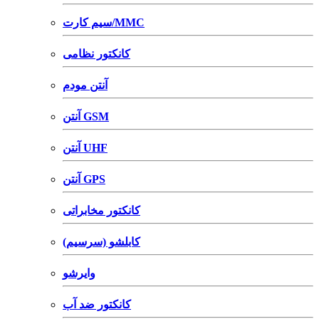
سیم کارت/MMC
کانکتور نظامی
آنتن مودم
آنتن GSM
آنتن UHF
آنتن GPS
کانکتور مخابراتی
کابلشو (سرسیم)
وایرشو
کانکتور ضد آب