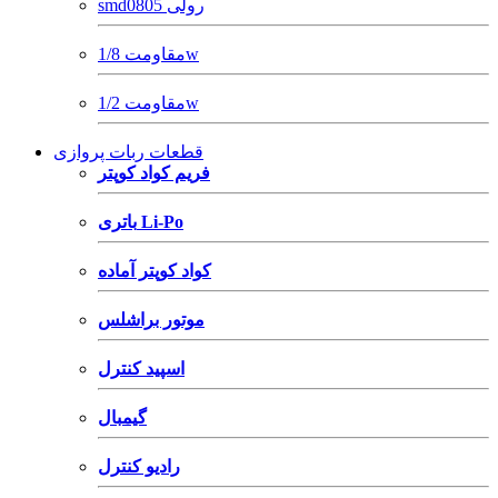
smd0805 رولی
مقاومت 1/8w
مقاومت 1/2w
قطعات ربات پروازی
فریم کواد کوپتر
باتری Li-Po
کواد کوپتر آماده
موتور براشلس
اسپید کنترل
گیمبال
رادیو کنترل