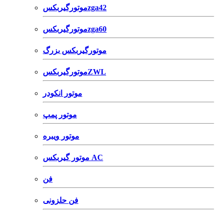
موتورگیربکسzga42
موتورگیربکسzga60
موتورگیربکس بزرگ
موتورگیربکسZWL
موتور انکودر
موتور پمپ
موتور ویبره
موتور گیربکس AC
فن
فن حلزونی