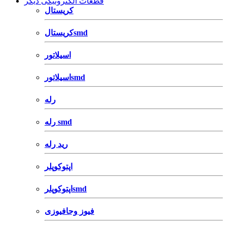
قطعات الکترونیکی دیگر
کریستال
کریستالsmd
اسیلاتور
اسیلاتورsmd
رله
رله smd
رید رله
اپتوکوپلر
اپتوکوپلرsmd
فیوز وجافیوزی