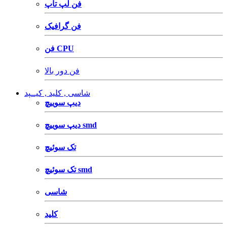
فن لپ تاپ
فن گرافیک
فن CPU
فن دور بالا
شاسی , کلید , کیــپد
دیپ سوییچ
دیپ سوییچ smd
تک سوئیچ
تک سوئیچ smd
شاسی
کلید