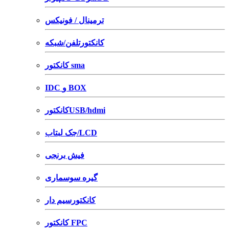
ترمینال / فونیکس
کانکتورتلفن/شبکه
کانکتور sma
IDC و BOX
کانکتورUSB/hdmi
جک لبتاب/LCD
فیش برنجی
گیره سوسماری
کانکتورسیم دار
کانکتور FPC