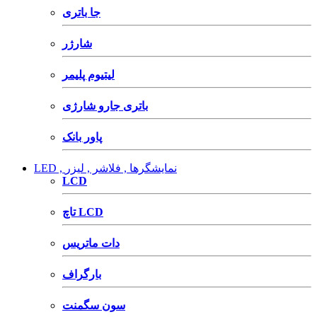
جا باتری
شارژر
لیتیوم پلیمر
باتری جارو شارژی
پاور بانک
LED , نمایشگرها , فلاشر , لیزر
LCD
تاچ LCD
دات ماتریس
بارگراف
سون سگمنت