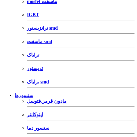
mosfet ماسفت
IGBT
ترانزیستور smd
ماسفت smd
ترایاک
تریستور
ترایاک smd
سنسورها
مادون قرمز,فتوسل
اپتوکانتر
سنسور دما