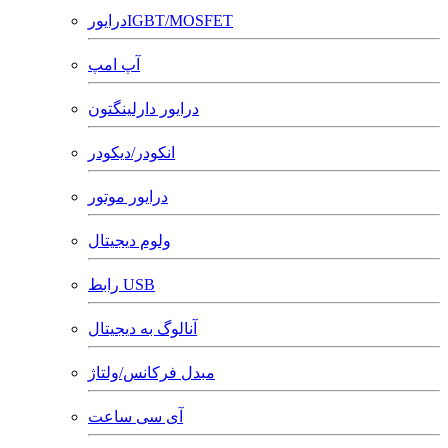
درایورIGBT/MOSFET
آپ امپ
درایور دارلینگتون
انکودر/دیکودر
درایور موتور
ولوم دیجیتال
رابط USB
آنالوگ به دیجیتال
مبدل فرکانس/ولتاژ
آی سی ساعت