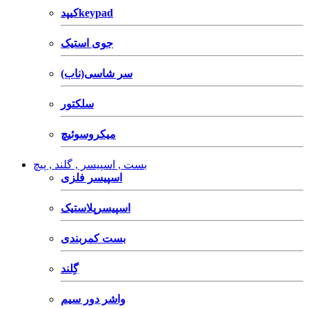
کیپدkeypad
جوی استیک
سر شاسی(ناب)
سلکتور
میکروسوئیچ
بست , اسپیسر , گلند , پیچ
اسپیسر فلزی
اسپیسرپلاستیک
بست کمربندی
گِلند
واشر دور سیم