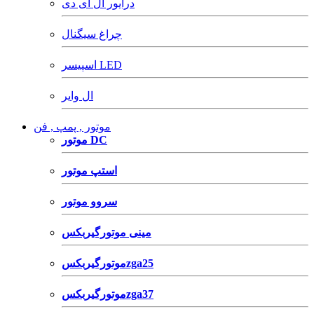
درایور ال ای دی
چراغ سیگنال
اسپیسر LED
ال وایر
موتور , پمپ , فن
موتور DC
استپ موتور
سروو موتور
مینی موتورگیربکس
موتورگیربکسzga25
موتورگیربکسzga37