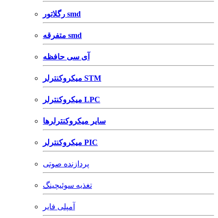
رگلاتور smd
متفرقه smd
آی سی حافظه
میکروکنترلر STM
میکروکنترلر LPC
سایر میکروکنترلرها
میکروکنترلر PIC
پردازنده صوتی
تغذیه سوئیچینگ
آمپلی فایر