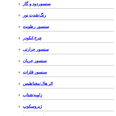
سنسوردود و گاز
رنگ/شدت نور
سنسور رطوبت
چرخ انکودر
سنسور حرارتی
سنسور جریان
سنسور فلزات
اثر هال/مغناطیس
زاویه/شتاب
ژیروسکوپ