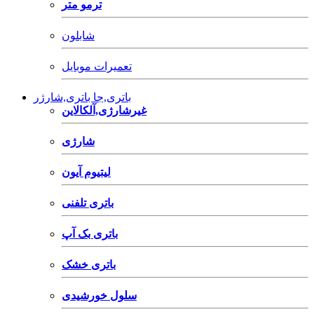
ترمو متر
شابلون
تعمیرات موبایل
باتری,جا باتری,شارژر
غیرشارژی,آلکالاین
شارژی
لیتیوم آیون
باتری تلفنی
باتری بک آپ
باتری خشک
سلول خورشیدی