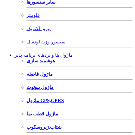
سایر سنسورها
فلومتر
پیزو الکتریک
سنسور وزن لودسل
ماژول ها و بردهای برنامه پذیر
هوشمند سازی
ماژول فاصله
ماژول بلوتوث
ماژول GPS,GPRS
ماژول قطب نما
شتاب,ژیروسکوپ