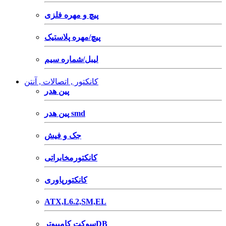
پیچ و مهره فلزی
پیچ/مهره پلاستیک
لیبل/شماره سیم
کانکتور , اتصالات , آنتن
پین هدر
پین هدر smd
جک و فیش
کانکتورمخابراتی
کانکتورپاوری
ATX,L6.2,SM,EL
سوکت کامپیوترDB