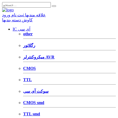
علاقه مندیها
ثبت نام
ورود
کاوش دسته بندیها
IC آی سی
other
رگلاتور
میکروکنترلر AVR
CMOS
TTL
سوکت آی سی
CMOS smd
TTL smd