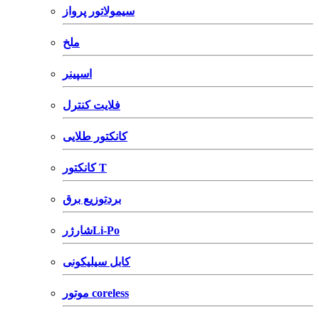
سیمولاتور پرواز
ملخ
اسپینر
فلایت کنترل
کانکتور طلایی
کانکتور T
بردتوزیع برق
شارژرLi-Po
کابل سیلیکونی
موتور coreless