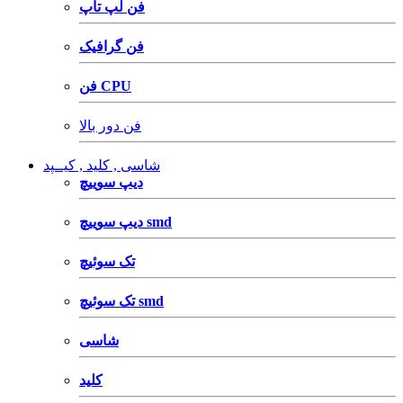
فن لپ تاپ
فن گرافیک
فن CPU
فن دور بالا
شاسی , کلید , کیــپد
دیپ سوییچ
دیپ سوییچ smd
تک سوئیچ
تک سوئیچ smd
شاسی
کلید