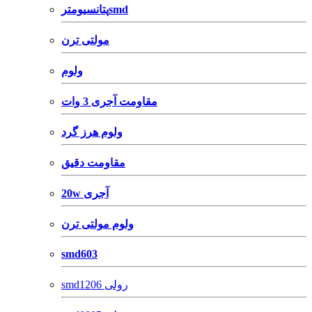
پتانسیومترsmd
مولتی ترن
ولوم
مقاومت آجری 3 وات
ولوم هرز گرد
مقاومت دقیق
20w آجری
ولوم مولتی ترن
smd603
smd1206 رولی