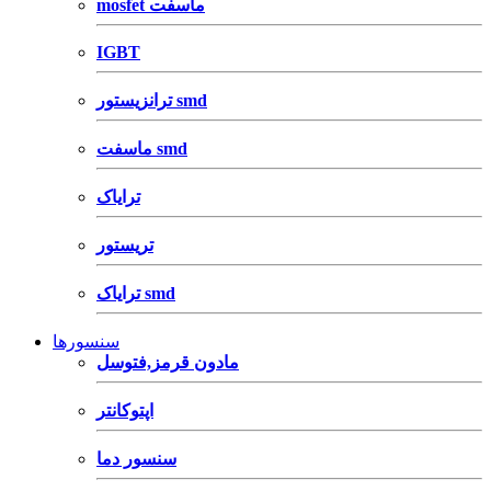
mosfet ماسفت
IGBT
ترانزیستور smd
ماسفت smd
ترایاک
تریستور
ترایاک smd
سنسورها
مادون قرمز,فتوسل
اپتوکانتر
سنسور دما