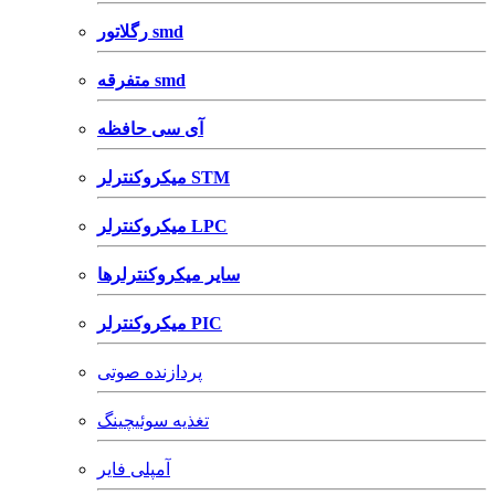
رگلاتور smd
متفرقه smd
آی سی حافظه
میکروکنترلر STM
میکروکنترلر LPC
سایر میکروکنترلرها
میکروکنترلر PIC
پردازنده صوتی
تغذیه سوئیچینگ
آمپلی فایر