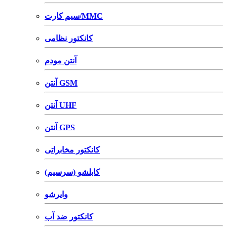
سیم کارت/MMC
کانکتور نظامی
آنتن مودم
آنتن GSM
آنتن UHF
آنتن GPS
کانکتور مخابراتی
کابلشو (سرسیم)
وایرشو
کانکتور ضد آب