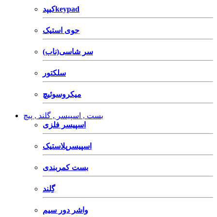
کیپدkeypad
جوی استیک
سر شاسی(ناب)
سلکتور
میکروسوئیچ
بست , اسپیسر , گلند , پیچ
اسپیسر فلزی
اسپیسرپلاستیک
بست کمربندی
گِلند
واشر دور سیم