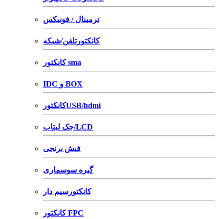
ترمینال / فونیکس
کانکتورتلفن/شبکه
کانکتور sma
IDC و BOX
کانکتورUSB/hdmi
جک لبتاب/LCD
فیش برنجی
گیره سوسماری
کانکتورسیم دار
کانکتور FPC