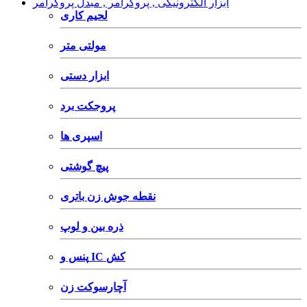
ابزار الکترونیکی , پروگرامر , مبدل پروگرامر
لحیم کاری
مولتی متر
ابزار دستی
پروجکت برد
اسپری ها
پیچ گوشتی
نقطه جوش زن باتری
ذره بین و لوپ
پنس و IC کش
آچارسوکت زن