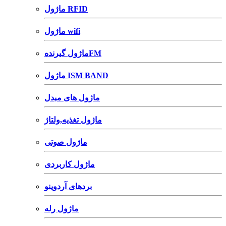
ماژول RFID
ماژول wifi
ماژول گیرندهFM
ماژول ISM BAND
ماژول های مبدل
ماژول تغذیه,ولتاژ
ماژول صوتی
ماژول کاربردی
بردهای آردوینو
ماژول رله