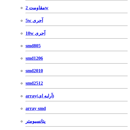
مقاومت 2w
5w آجری
10w آجری
smd805
smd1206
smd2010
smd2512
array(آرایه ای)
array smd
پتانسیومتر