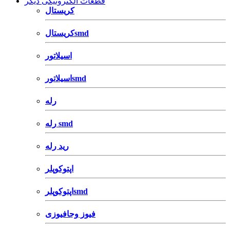
قطعات الکترونیکی دیگر
کریستال
کریستالsmd
اسیلاتور
اسیلاتورsmd
رله
رله smd
رید رله
اپتوکوپلر
اپتوکوپلرsmd
فیوز وجافیوزی