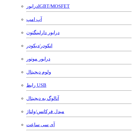
درایورIGBT/MOSFET
آپ امپ
درایور دارلینگتون
انکودر/دیکودر
درایور موتور
ولوم دیجیتال
رابط USB
آنالوگ به دیجیتال
مبدل فرکانس/ولتاژ
آی سی ساعت