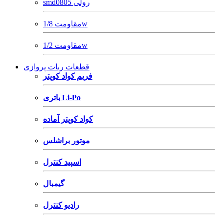
smd0805 رولی
مقاومت 1/8w
مقاومت 1/2w
قطعات ربات پروازی
فریم کواد کوپتر
باتری Li-Po
کواد کوپتر آماده
موتور براشلس
اسپید کنترل
گیمبال
رادیو کنترل