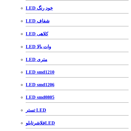
LED خود رنگ
LED شفاف
LED کلاهی
LED وات بالا
LED متری
LED smd1210
LED smd1206
LED smd0805
تستر LED
فلاشرتابلوLED