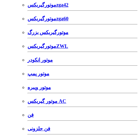
موتورگیربکسzga42
موتورگیربکسzga60
موتورگیربکس بزرگ
موتورگیربکسZWL
موتور انکودر
موتور پمپ
موتور ویبره
موتور گیربکس AC
فن
فن حلزونی