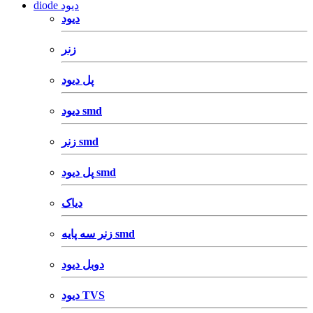
diode دیود
دیود
زنر
پل دیود
دیود smd
زنر smd
پل دیود smd
دیاک
زنر سه پایه smd
دوبل دیود
دیود TVS