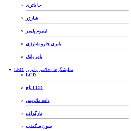
جا باتری
شارژر
لیتیوم پلیمر
باتری جارو شارژی
پاور بانک
LED , نمایشگرها , فلاشر , لیزر
LCD
تاچ LCD
دات ماتریس
بارگراف
سون سگمنت