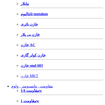
مایلار
تانتالیوم tantalum
خازن باتری
خازن بی پلار
خازن AC
خازن کولر گازی
خازن smd 603
خازن MKT
مقاومت , پتانسیومتر , ولوم
مقاومت 1/4w
مقاومت 1w