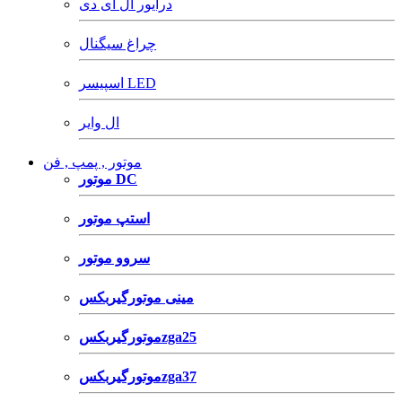
درایور ال ای دی
چراغ سیگنال
اسپیسر LED
ال وایر
موتور , پمپ , فن
موتور DC
استپ موتور
سروو موتور
مینی موتورگیربکس
موتورگیربکسzga25
موتورگیربکسzga37