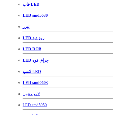
قاب LED
LED smd5630
لیزر
LED روز دید
LED DOB
LED چراق قوه
لامپ LED
LED smd0603
لامپ نئون
LED smd5050