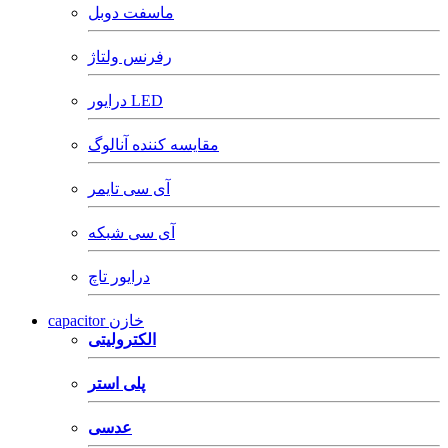
ماسفت دوبل
رفرنس ولتاژ
درایور LED
مقایسه کننده آنالوگ
آی سی تایمر
آی سی شبکه
درایور تاچ
capacitor خازن
الکترولیتی
پلی استر
عدسی