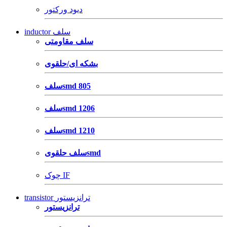
دیود ورکتور
inductor سلف
سلف مقاومتی
بشکه ای/حلقوی
سلفsmd 805
سلفsmd 1206
سلفsmd 1210
سلف حلقویsmd
چوک IF
transistor ترانزیستور
ترانزیستور